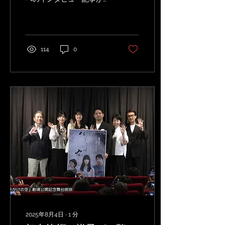
「あたらしい日日」に紹介
されました。 ▶︎ 記事はこ
ちら 三浦さんが演じるの
は、かつて交際していた女
性の娘の夢を応援する男
114
0
性・建斗。病気を抱える妻
との関係や若い世代を見守
る立場など、複雑な感情を
どう表現...
2025年8月4日
∙
1
分