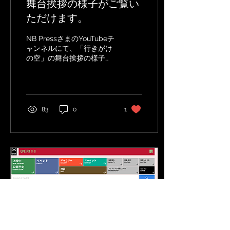
舞台挨拶の様子がご覧い
ただけます。
NB PressさまのYouTubeチ
ャンネルにて、「行きがけ
の空」の舞台挨拶の様子が
配信されました。 出演者や
監督の熱い想いをぜひご覧
ください。
https://youtu.be/HDIMx9yTpBM?
si=UsM6mBsNatJOHC6w
83
0
1