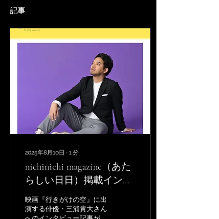
記事
2025年8月10日
∙
1
分
nichinichi magazine（あた
らしい日日）掲載インタ
ビュー
映画『行きがけの空』に出
演する俳優・三浦貴大さん
へのインタビュー記事が、