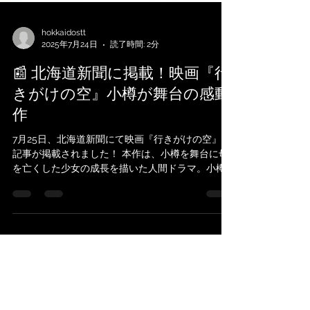
hokkaidostt
2025年7月24日
読了時間: 2分
📰 北海道新聞に掲載！映画『行
きがけの空』小樽が舞台の感動
作
7月25日、北海道新聞にて映画『行きがけの空』の
記事が掲載されました！ 本作は、小樽を舞台に母
を亡くした少女の成長を描いた人間ドラマ。小樽
運河や北海製缶小樽工場第3倉庫、小樽堺町通り商
店街など、小樽の象徴的な景色がスクリーンに広
がります。 🎥...