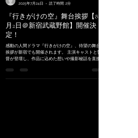
hokkaidostt
2025年7月24日
読了時間: 2分
『行きがけの空』舞台挨拶【8
月2日＠新宿武蔵野館】開催決
定！
感動の人間ドラマ『行きがけの空』、待望の舞台
挨拶が新宿でも開催されます。 主演キャストと監
督が登壇し、作品に込めた想いや撮影秘話を直接
語る貴重な時間。 ぜひ劇場で、映画とともにその
想いをご体感ください。 📅 開催概要 開催日 ：
2025年 8 月 2 日（土） 時間 ：...