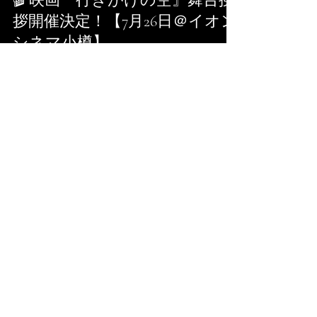
hokkaidostt
2025年7月16日
読了時間: 2分
🎬 映画『行きがけの空』舞台挨
拶開催決定！【7月26日＠イオン
シネマ小樽】
映画『行きがけの空』の公開を記念して、主演キ
ャスト・監督が登壇する舞台挨拶の開催が決定し
ました。 北海道・小樽の地で、作品に込められた
想いや撮影秘話を語る貴重な機会となります。ぜ
ひこの機会にご参加ください。 📅 開催概要 開催日
：2025年7月26日（土） 時間...